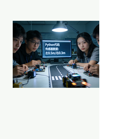
文章
2026年3月14日
∙
3
分鐘
上海同濟大學附屬實驗中
學 - 新能源汽車AI工作坊
（一）項目背景與「雙碳」
戰略 在國家「雙碳」戰略和