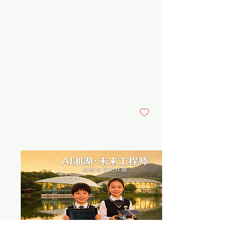
深圳公立中小學年在AI和
模擬實驗，構建「認知–實
踐–遷移」三階能力培養路
STEAM教育的真實案例
徑。 《停車場優化》：運用
AI算法設計車位分配方案，
前言 進入2022年以來，隨著
把數學建模與工程思維融入
《教育強國建設規劃綱要》
實際問題解決。 《新能源車
深入推進，深圳憑藉“科技
防曬》：以「夏日車艙高
創新之都”的強大動能，作
溫」為真實場景，學生利用
為國家級信息化教學實驗區
AI檢索方案，在500元成本
與全國智慧教育示範區，率
約束下搭建車模，完成數據
先在公立中小學AI與STEAM
監測與優化論證，例如「冰
教育領域展開系統化、規模
8
0
盾計劃」測算年節電約12
化的創新實踐。2023年，深
度。...
圳市發布《推進中小學人工
智能教育工作方案》，構建
“1+4”創新模式——以《深
圳市義務教育人工智能課程
綱要》為核心，全面打造課
程體系、教學平台、師資培
訓與應用場景的多維發展格
局。2025年，《建設教育人
工智能先鋒城市行動計劃
（2025–2027年）》正式啟
動，明確提出打造教育智能