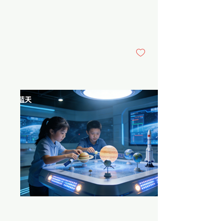
上海市《關於加快推進人工
智能教育的若干意見》
（2022年）指引下，同濟附
中結合上海國際汽車城的產
業優勢，聚焦中小學STEM
教育「零散實踐多、系統平
9
0
台少」的痛點，作為教育部
首批「全國中小學科學教育
實驗校」，推動科創教育從
單一課程走向長效運行的校
級平台。 （二）參與主體
核心學校：同濟大學附屬實
驗中學（公立初中）​ 合作單
位：同濟大學、上海國際汽
車城園區少工委、上海市新
能源汽車公共數據採集與監
測研究中心（四方共建）
（三）項目時間 2025年9月
正式啟動並進入常態化運營
階段。 （四）具體內容 課
程體系構建：依托「同創樂
園」課程群，打造三大核心
項目 《探秘智能駕駛》：通
2026年3月14日
∙
9
分鐘
過智能小車車道識別與避障