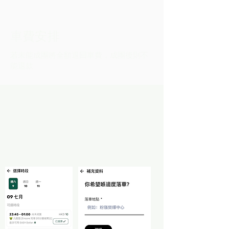
車費安排
若未能成團將全額退回車費，成團後則不
能退款
如何參與
​五個步驟，輕鬆預約
1. 選擇落車地點 (九龍、港島、新界)