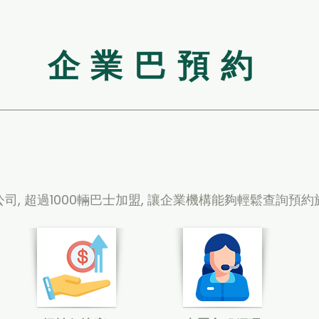
​企業巴預約
司, 超過1000輛巴士加盟, 讓企業機構能夠輕鬆查詢預