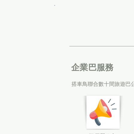
​企業巴服務
搭車鳥聯合數十間旅遊巴公