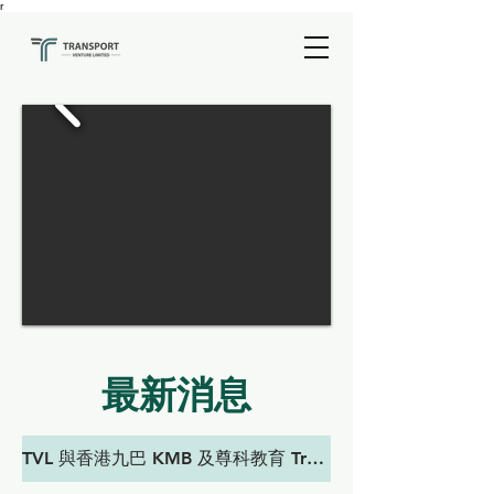
r
最新消息
TVL 與香港九巴 KMB 及尊科教育 Trumptech Education 於2026年5月30日, 在香港科學園共同舉辦「未來交通 AIoT 應用大賽」, 為本港中小學開啟智慧交通教育新時代!