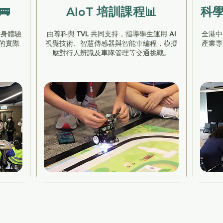

AIoT 培訓課程📊
科
親身體驗
由尊科與 TVL 共同支持，指導學生運用 AI
全港中
中的實際
視覺技術、智慧傳感器與智能車編程，模擬
產業專
應對行人辨識及車隊管理等交通挑戰。