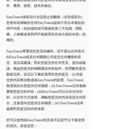
站，本服務或應用程式的使用而導致或遭受的所有成
本、費用、損害、損失和責任。
EasyTransit保留自行決定阻止或刪除（全部或部分）
您發布或傳輸的任何EasyTransit認為不符合本條款的
用戶內容（包括侵犯或可能侵犯第三方知識、隱私
權、人格權或者我們不能接受的其他方面的內容）的
權利。
EasyTransit尊重您的意見的權利，請不要以任何形式
向EasyTransit或其任何關聯公司提交任何機密的意
見、資訊或建議。對於您提交的任何意見、資訊或建
議，無論您提交的相關通信內容如何，您理解您是自
願提交的，並且以下條款適用於您的提交：(i) 您提
交的內容將自動成為EasyTransit的財產，EasyTransit
無需就此向您提供任何補償；(ii) EasyTransit沒有義務
審核您提交的內容；(iii)EasyTransit可以出於任何目
的、以任何方式使用、傳輸您提交的內容或其任何部
分，且無需向您提供任何補償；(iv) EasyTransit沒有
義務對您提交的內容保密。
您可以使用由EasyTransit有意為可以從平台下載使用
的資訊，前提是您：