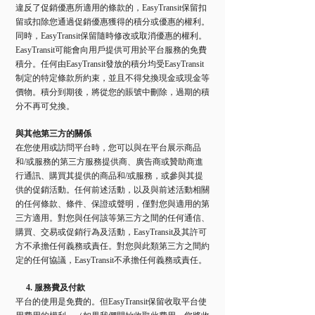
違反了促銷優惠所適用的條款的，EasyTransit保留扣
留或扣除您通過促銷優惠獲得的積分或優惠的權利。
同時，EasyTransit保留隨時修改或取消優惠的權利。
EasyTransit可能會向用戶提供可用於平台服務的免費
積分。任何由EasyTransit發放的積分均受EasyTransit
制定的特定條款所約束，並且不得兌換現金或現金等
價物。積分到期後，將從您的賬號中刪除，過期的積
分不再可兌換。
與其他第三方的關係
在您使用或訪問平台時，您可以與在平台展示商品
和/或服務的第三方服務提供商、廣告商或贊助商進
行通訊、購買其提供的商品和/或服務，或參與其提
供的促銷活動。任何前述活動，以及與前述活動相關
的任何條款、條件、保證或聲明，僅對您與適用的第
三方適用。對您與任何該等第三方之間的任何通信、
購買、交易或促銷行為及活動，EasyTransit及其許可
方不承擔任何義務或責任。對您與此類第三方之間約
定的任何協議，EasyTransit不承擔任何義務或責任。
4. 服務費及付款
平台的使用是免費的。但EasyTransit保留收取平台使