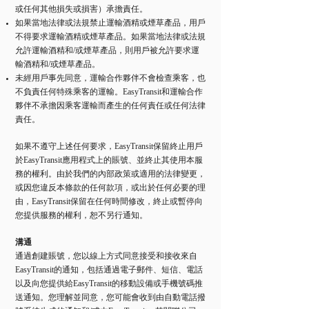
或任何其他損失或損害）承擔責任。
如果當地法律或法規禁止運輸酒精或煙草產品，用戶
不得要求運輸酒精或煙草產品。如果當地法律或法規
允許運輸酒精和/或煙草產品，則用戶被允許要求運
輸酒精和/或煙草產品。
未經用戶事先同意，運輸合作夥伴不會檢查乘客，也
不負責任何特殊乘客的運輸。EasyTransit和運輸合作
夥伴不承擔因乘客運輸而產生的任何責任或任何法律
責任。
如果不遵守上述任何要求，EasyTransit保留終止用戶
於EasyTransit應用程式上的賬號、並終止其使用本服
務的權利。由於我們的內部政策或適用的法律變更，
或因您違反本條款的任何款項，或出於任何必要的理
由，EasyTransit保留在任何時間修改，終止或暫停向
您提供服務的權利，恕不另行通知。
溝通
通過創建賬號，您以線上方式同意接受和接收來自
EasyTransit的通知，包括通過電子郵件、短信、電話
以及向您提供給EasyTransit的移動設備或手機號碼推
送通知。您理解並同意，您可能會收到由自動電話撥