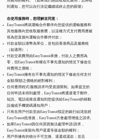
用費用的權利。（如果我們開始收取此費用，您將收
到通知，您可以自行決定繼續或終止您的賬號）
在使用服務時，您理解並同意：
EasyTransit將就運輸合作夥伴向您提供的運輸服務和
其他服務向您收取服務費，以這種方式支付費用應被
視為您直接向運輸合作夥伴付款；
付款金額以港幣為單位，並包括香港商品及服務稅
（如適用）；
付款交易費用由EasyTransit承擔，付款人之費用為
零，但EasyTransit有權在不事先通知的情況下修改任
何費用之價格；
EasyTransit擁有在不事先通知的情況下修改任何支付
金額/限額之價格的絕對權利；
任何應用程式/服務請求均受資源限制。如果提交的
任何申請未得到處理，EasyTransit將通過電子郵件、
短訊、電話或推送通知到您提供給EasyTransit的移動
設備或手機號碼通知用戶；
只有在用戶付款至由EasyTransit指定的銀行結清並經
EasyTransit批准後，EasyTransit方會處理增值之請求;
如果EasyTransit因任何原因無法處理申請/請求，
EasyTransit保留向用戶退還等值金額的權利；
用戶所擁有的積分不可交換、退還或退款；並且