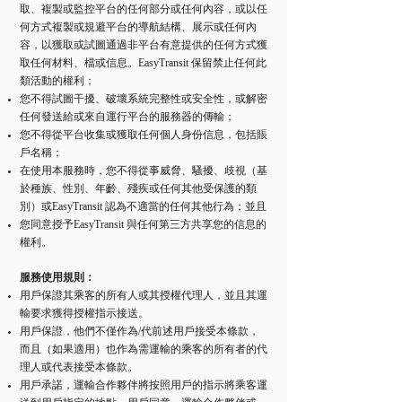
取、複製或監控平台的任何部分或任何內容，或以任
何方式複製或規避平台的導航結構、展示或任何內
容，以獲取或試圖通過非平台有意提供的任何方式獲
取任何材料、檔或信息。EasyTransit 保留禁止任何此
類活動的權利；
您不得試圖干擾、破壞系統完整性或安全性，或解密
任何發送給或來自運行平台的服務器的傳輸；
您不得從平台收集或獲取任何個人身份信息，包括賬
戶名稱；
在使用本服務時，您不得從事威脅、騷擾、歧視（基
於種族、性別、年齡、殘疾或任何其他受保護的類
別）或EasyTransit 認為不適當的任何其他行為；並且
您同意授予EasyTransit 與任何第三方共享您的信息的
權利。
服務使用規則：
用戶保證其乘客的所有人或其授權代理人，並且其運
輸要求獲得授權指示接送。
用戶保證，他們不僅作為/代前述用戶接受本條款，
而且（如果適用）也作為需運輸的乘客的所有者的代
理人或代表接受本條款。
用戶承諾，運輸合作夥伴將按照用戶的指示將乘客運