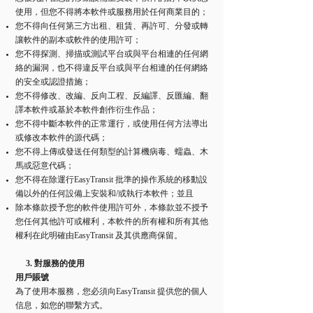
使用，但您不得將本軟件或服務用於任何商業目的；
您不得向任何第三方出租、租賃、再許可、分發或轉
讓軟件的副本或軟件的使用許可；
您不得探測、掃描或測試平台或與平台相連的任何網
絡的漏洞，也不得違反平台或與平台相連的任何網絡
的安全或認證措施；
您不得修改、改編、反向工程、反編譯、反匯編、翻
譯本軟件或基於本軟件創作衍生作品；
您不得中斷本軟件的正常運行，或使用任何方法導出
或修改本軟件的源代碼；
您不得上傳或發送任何類型的計算機病毒、蠕蟲、木
馬或惡意代碼；
您不得在除運行EasyTransit 批準的操作系統的移動設
備以外的任何設備上安裝和/或執行本軟件；並且
除本條款授予您的軟件使用許可外，本條款並不授予
您任何其他許可或權利，本軟件的所有權和所有其他
權利在此明確由EasyTransit 及其供應商保留。
3. 對服務的使用
用戶賬號
為了使用本服務，您必須向EasyTransit 提供您的個人
信息，如您的聯繫方式。