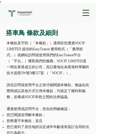
r
搭車鳥 條款及細則
本條款及守則（「本條款」）適用於您通過SOCIF
LIMITED 提供的EasyTransit 應用程式（「應用程
式」）或網站訪問或使用我們的EasyTransit平台
（「平台」）獲取我們的服務。SOCIF LIMITED是
一間在香港成立的公司，其註冊地址為香港科學園科
技大道西5W號5樓527室 （「SOCIF」）。
請在訪問或使用平台之前仔細閱讀本條款。無論在此
聲明或以其他方式引用本條款，均規定了權利和義
務，並構成SOCIF和您之間的法律協議。
通過使用或訪問平台，您在此明確確認：
您已閱讀並理解本條款；
您將遵守本條款，並且
您已達到了居住地的法定成年年齡或有簽訂合同的法
定行為能力。