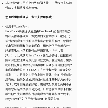
成功付款後，用戶將收到確認收據；一旦銀行未結清
付款，收據將被視為無效。
您可以選擇通過以下方式支付服務費：
信用卡/Apple Pay：
EasyTransit為您提供通過由EasyTransit 的任何附屬公
司或合作夥伴或第三方提供的支付網關（「網關」）
或付款處理商支援的信用卡進行付款的服務。您同意
並承諾與網關和付款處理商共用包括信用卡/借記卡
詳細資訊在內的相關付款詳細資訊（「卡片資
訊」），以成功向EasyTransit 支付總價格，並授權網
關和付款處理商完成此類付款交易。在這方面，需要
明確的是所有網關和其服務用於前述服務目的的付款
處理商均應符合PCI-DSS（「支付卡行業 - 數據安全
標準」）。只要您在平台上擁有賬號，您的授權就持
續有效。如果您通過網關或付款處理商刪除您的卡片
資訊，或者刪除您的賬號，網關或付款處理商將不會
處理您發起的後續任何交易。針對您在本條款下的授
權行額外受到網關和付款處理商的條款和條件約束。
EasyTransit不對信用卡付款的任何問題負責。