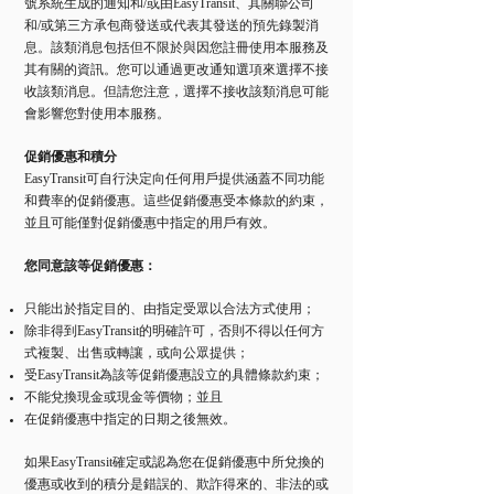
號系統生成的通知和/或由EasyTransit、其關聯公司
和/或第三方承包商發送或代表其發送的預先錄製消
息。該類消息包括但不限於與因您註冊使用本服務及
其有關的資訊。您可以通過更改通知選項來選擇不接
收該類消息。但請您注意，選擇不接收該類消息可能
會影響您對使用本服務。
促銷優惠和積分
EasyTransit可自行決定向任何用戶提供涵蓋不同功能
和費率的促銷優惠。這些促銷優惠受本條款的約束，
並且可能僅對促銷優惠中指定的用戶有效。
您同意該等促銷優惠：
只能出於指定目的、由指定受眾以合法方式使用；
除非得到EasyTransit的明確許可，否則不得以任何方
式複製、出售或轉讓，或向公眾提供；
受EasyTransit為該等促銷優惠設立的具體條款約束；
不能兌換現金或現金等價物；並且
在促銷優惠中指定的日期之後無效。
如果EasyTransit確定或認為您在促銷優惠中所兌換的
優惠或收到的積分是錯誤的、欺詐得來的、非法的或