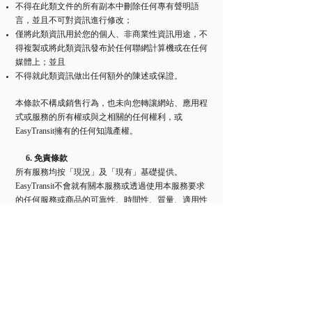
不得在此類文件的所有副本中刪除任何專有聲明語
言，並且不可對資訊進行修改；
僅將此類資訊用於您的個人、非商業性資訊用途，不
得複製或將此類資訊發布於任何聯網計算機或在任何
媒體上；並且
不得就此類資訊做出任何額外的陳述或保證。
本條款不構成銷售行為，也未向您轉讓網站、應用程
式或服務的所有權或與之相關的任何權利，或
EasyTransit擁有的任何知識產權。
6. 免責條款
所有服務均按「現況」及「現有」基礎提供。
EasyTransit不會就有關本服務或透過使用本服務要求
的任何服務或商品的可靠性、時間性、質量、適用性
或可用性，或本服務將不間斷或無故障運行, 作出任
何聲明、保證或擔保。
EasyTransit不會就第三方提供商的質量、適用性、安
全性或能力作出任何擔保。您同意，在適用法律允許
的最大範圍內，因您使用本服務以及與之相關的任何
服務或商品而產生的全部風險由您自行承擔。