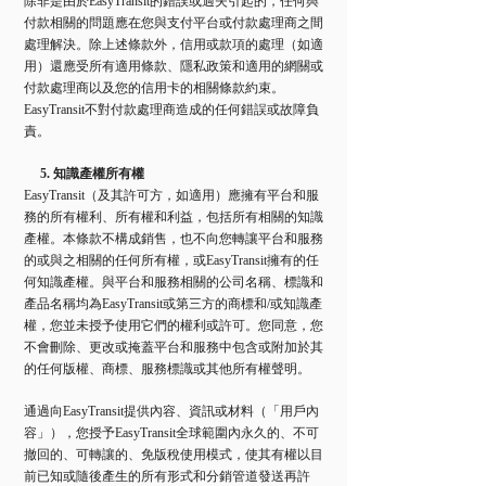
除非是由於EasyTransit的錯誤或過失引起的，任何與
付款相關的問題應在您與支付平台或付款處理商之間
處理解決。除上述條款外，信用或款項的處理（如適
用）還應受所有適用條款、隱私政策和適用的網關或
付款處理商以及您的信用卡的相關條款約束。
EasyTransit不對付款處理商造成的任何錯誤或故障負
責。
5. 知識產權所有權
EasyTransit（及其許可方，如適用）應擁有平台和服
務的所有權利、所有權和利益，包括所有相關的知識
產權。本條款不構成銷售，也不向您轉讓平台和服務
的或與之相關的任何所有權，或EasyTransit擁有的任
何知識產權。與平台和服務相關的公司名稱、標識和
產品名稱均為EasyTransit或第三方的商標和/或知識產
權，您並未授予使用它們的權利或許可。您同意，您
不會刪除、更改或掩蓋平台和服務中包含或附加於其
的任何版權、商標、服務標識或其他所有權聲明。
通過向EasyTransit提供內容、資訊或材料（「用戶內
容」），您授予EasyTransit全球範圍內永久的、不可
撤回的、可轉讓的、免版稅使用模式，使其有權以目
前已知或隨後產生的所有形式和分銷管道發送再許