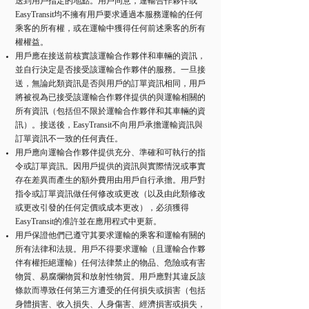
送到用戶指定的地點。用戶同意，運輸合作夥伴或
EasyTransit均不擁有用戶要求通過本服務運輸的任何
乘客的所有權，或在運輸中獲得任何前述乘客的所有
權權益。
用戶應在接送前核實該運輸合作夥伴和車輛的資訊，
並自行決定是否接受該運輸合作夥伴的服務。一旦接
送，無論此類資訊是否與用戶的訂單資訊相同，用戶
將被視為已接受該運輸合作夥伴提供的與運輸相關的
所有資訊（包括但不限於運輸合作夥伴和其車輛的資
訊）。接送後，EasyTransit不向用戶承擔運輸資訊與
訂單資訊不一致的任何責任。
用戶應向運輸合作夥伴提供充分、準確和可執行的指
令或訂單資訊。因用戶提供的資訊與實際情況或事實
存在差異而產生的額外費用由用戶自行承擔。用戶對
指令或訂單資訊做任何修改或更改（以及由此類修改
或更改引發的任何定價或成本更改），必須獲得
EasyTransit的准許並在應用程式中更新。
用戶保證他們已遵守其要求運輸的乘客和運輸有關的
所有法律和法規。用戶不得要求運輸（且運輸合作夥
伴有權拒絕運輸）任何法律禁止的物品、危險或有害
物質、易腐爛物質和放射性物質。用戶應對其違反該
條款而導致任何第三方遭受的任何損失或損害（包括
身體損害、收入損失、人身傷害、經濟損害或損失，