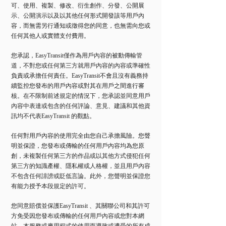
可、使用、複製、修改、衍生創作、分發、公開展
示、公開演示以及以其他任何形式開發該等用戶內
容，而無需另行通知或徵得您的同意，也無需向您或
任何其他人或實體支付費用。
您承認，EasyTransit僅作為用戶內容的被動傳輸管
道，不對您或任何第三方就用戶內容的內容或準確性
負責或承擔任何責任。EasyTransit不會且沒有義務持
續監控您發布的用戶內容或對其在用戶之間進行審
核。在不限制前述規定的情況下，您承認並同意用戶
內容中表達或包含的任何評論、意見、建議和其他資
訊均不代表EasyTransit 的觀點。
任何對用戶內容的使用完全由您自己承擔風險。您聲
明並保證，您發布或傳輸的任何用戶內容均為您原
創，未複製任何第三方的作品或以其他方式侵犯任何
第三方的知識產權、隱私權或人格權，並且用戶內容
不包含任何誹謗或貶低言論。此外，您聲明並保證您
有能力授予本段規定的許可。
您同意賠償並保護EasyTransit 、其關聯公司和其許可
方免受因您發布或傳輸的任何用戶內容或您對本網