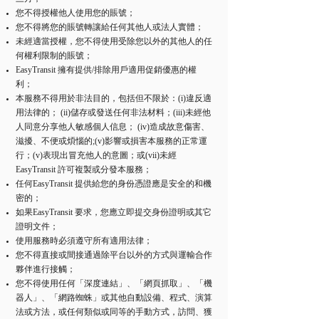
您不得授權他人使用您的賬號；
您不得將您的賬號轉讓給任何其他人或法人實體；
未經適當授權，您不得使用受除您以外的其他人的任
何權利限制的賬號；
EasyTransit 擁有提供/排除用戶適用促銷優惠的權
利；
本服務不得用於非法目的，包括但不限於：(i)違反適
用法律的； (ii)儲存或發送任何非法材料；(iii)未經他
人同意分享他人敏感個人信息； (iv)造成故意傷害、
滋擾、不便或煩惱的;(v)影響或損害本服務的正常運
行；(v)表現出冒充他人的意圖；或(vii)未經
EasyTransit 許可複製或分發本服務；
任何EasyTransit 提供給您的身份憑證應是安全的和機
密的；
如果EasyTransit 要求，您應立即提交身份證明或其它
證明文件；
使用服務時必須遵守所有適用法律；
您不得直接或間接通過除平台以外的方式與運輸合作
夥伴進行接觸；
您不得使用任何「深度連結」、「網頁抓取」、「機
器人」、「網路蜘蛛」或其他自動設備、程式、演算
法或方法，或任何類似或同等的手動方式，訪問、獲